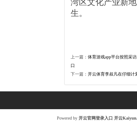
湾区文化产业新地
生。
上一篇：
体育游戏app平台按照采访
口
下一篇：
开云体育李叔凡在仔细计划
Poweredby
开云官网登录入口开云Kaiyun