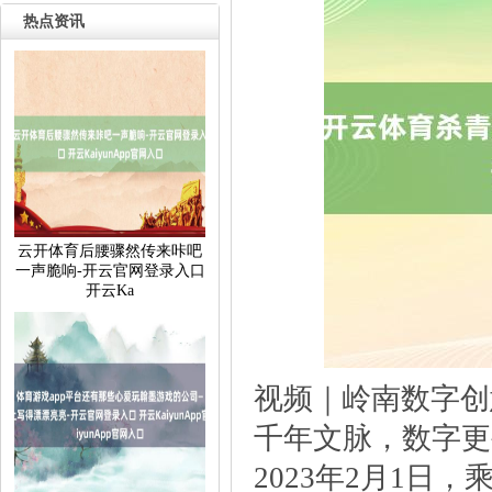
热点资讯
云开体育后腰骤然传来咔吧
一声脆响-开云官网登录入口
开云Ka
视频｜岭南数字创
千年文脉，数字更
2023年2月1