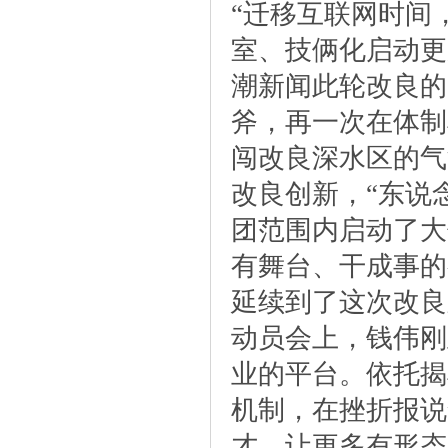
“迁移互联网时间
室、技俩化启动更
潮新闻此轮改良的
斧，再一次在体制
闯改良深水区的气
改良创新，“东说
团范围内启动了大
有舞台、干成事的
延续到了这次改良
动员会上，钱伟刚
业的平台。依托揭
机制，在挫折报说
才，让更多有形态