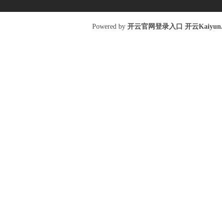
Poweredby
开云官网登录入口开云Kaiyun