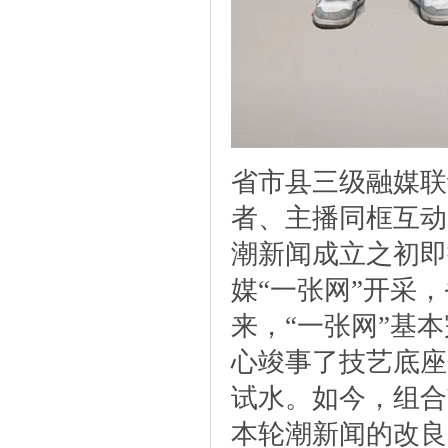
省市县三级融媒联
者、主播同框互动
潮新闻成立之初即
媒“一张网”开采
来，“一张网”基
心竣事了技艺底座
试水。如今，组合
本轮潮新闻的改良