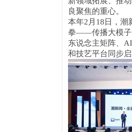
新领域拓展、推动
良聚焦的重心。
本年2月18日，
拳——传播大模子迎
东说念主矩阵、A
和技艺平台同步启