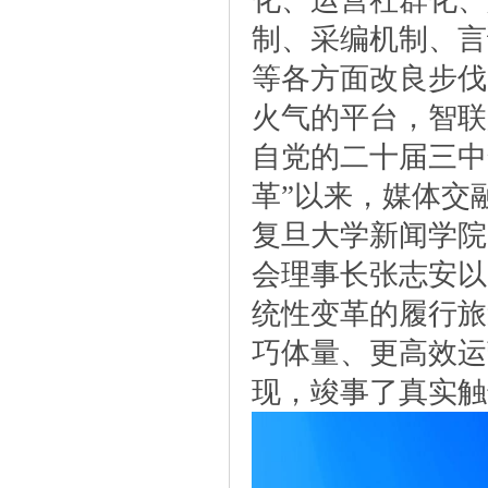
化、运营社群化、
制、采编机制、言
等各方面改良步伐
火气的平台，智联
自党的二十届三中
革”以来，媒体交
复旦大学新闻学院
会理事长张志安以
统性变革的履行旅
巧体量、更高效运
现，竣事了真实触