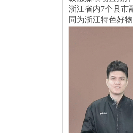
浙江省内7个县市
同为浙江特色好物